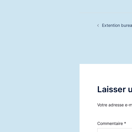
Navigation
Extention bure
d’article
Laisser 
Votre adresse e-m
Commentaire
*