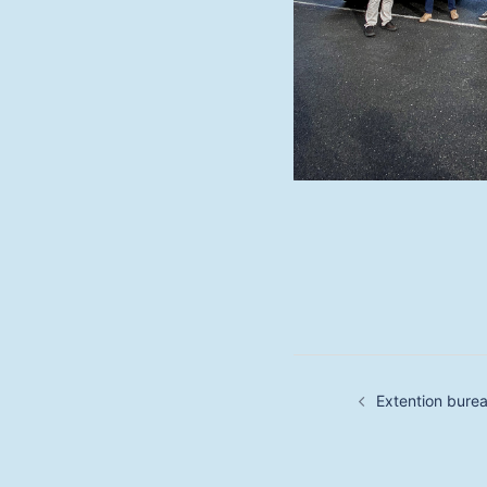
Navigation
Extention bure
d’article